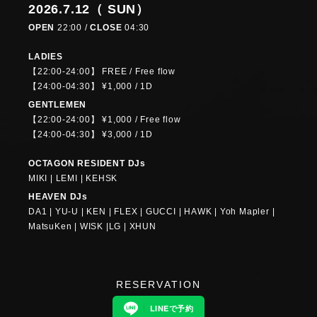
2026.7.12（ SUN）
OPEN
22:00 /
CLOSE
04:30
LADIES
【22:00-24:00】 FREE / Free flow
【24:00-04:30】 ¥1,000 / 1D
GENTLEMEN
【22:00-24:00】 ¥1,000 / Free flow
【24:00-04:30】 ¥3,000 / 1D
OCTAGON RESIDENT DJs
MIKI | LEMI | KEHSK
HEAVEN DJs
DA1 | YU-U | KEN | FLEX | GUCCI | HAWK | Yoh Mapler |
MatsuKen | WISK |LG | XHUN
RESERVATION
LINEで予約