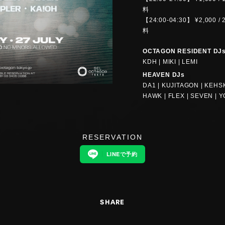
料
【24:00-04:30】 ¥2,0
料
OCTAGON RESIDENT DJ
KDH | MIKI | LEMI
HEAVEN DJs
DA1 | KUJITAGON | KEHSK
HAWK | FLEX | SEVEN | 
RESERVATION
LINEで予約
SHARE