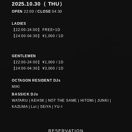
2025.10.30（ THU）
OPEN
22:00 /
CLOSE
04:30
LADIES
【22:00-24:00】 FREE+1D
【24:00-04:30】 ¥1,000 / 1D
GENTLEMEN
【22:00-24:00】 ¥1,000 / 1D
【24:00-04:30】 ¥3,000 / 1D
OCTAGON RESIDENT DJs
MIKI
BASSICK DJs
WATARU | KEHSK | NOT THE SAME | HiTOMi | JUNKI |
KAZUMA | Lui | SEiYA | YU-I
RESERVATION